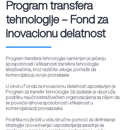
Program transfera
tehnologije – Fond za
inovacionu delatnost
Program transfera tehnologije namenjen je jačanju
spospobnosti i efikasnosti transfera tehnologije.
Istraživačima, kroz različite usluge, pomaže da
komercijalizuju svoje pronalaske.
U okviru Fonda za inovacionu delatnost uspostavljen je
Program za transfer tehnologije čiji zadatak je da pruža
podršku naučnoistraživačkim organizacijama sa ciljem da
se poveća njihova sposobnost i efikasnost u
komercijalizaciji pronalazaka.
Podrška može biti u vidu stručne pomoći za definisanje
strategije i povezivanja i uspostavljanja saradnje sa