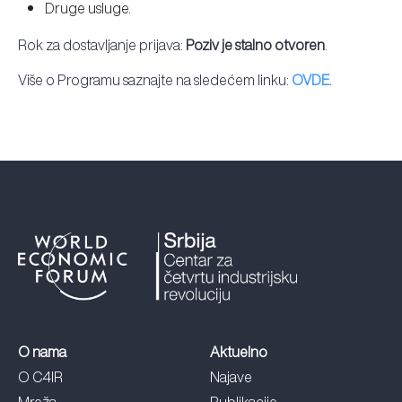
Druge usluge.
Rok za dostavljanje prijava:
Poziv je stalno otvoren
.
Više o Programu saznajte na sledećem linku:
OVDE
.
O nama
Aktuelno
O C4IR
Najave
Mreža
Publikacije