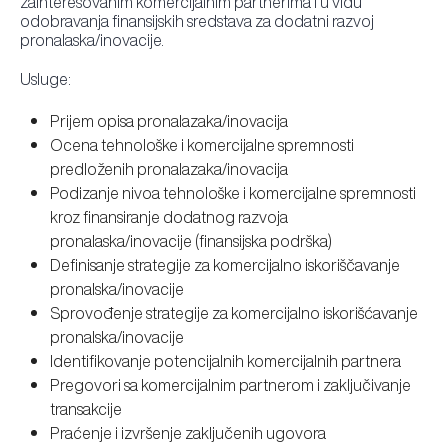
zainteresovanim komercijalnim partnerima i u vidu
odobravanja finansijskih sredstava za dodatni razvoj
pronalaska/inovacije.
Usluge:
Prijem opisa pronalazaka/inovacija
Ocena tehnološke i komercijalne spremnosti
predloženih pronalazaka/inovacija
Podizanje nivoa tehnološke i komercijalne spremnosti
kroz finansiranje dodatnog razvoja
pronalaska/inovacije (finansijska podrška)
Definisanje strategije za komercijalno iskoriščavanje
pronalska/inovacije
Sprovođenje strategije za komercijalno iskorišćavanje
pronalska/inovacije
Identifikovanje potencijalnih komercijalnih partnera
Pregovori sa komercijalnim partnerom i zaključivanje
transakcije
Praćenje i izvršenje zaključenih ugovora