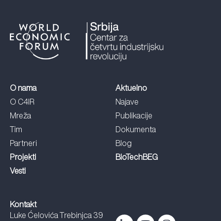
O nama
Aktuelno
O C4IR
Najave
Mreža
Publikacije
Tim
Dokumenta
Partneri
Blog
Projekti
BioTechBEG
Vesti
Kontakt
Luke Ćelovića Trebinjca 39