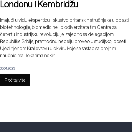
Londonu i Kembridžu
Imajući u vidu ekspertizu i iskustvo britanskih stručnjaka u oblasti
biotehnologije, biomedicine i biodiverziteta tim Centra za
četvrtu industrijsku revoluciju je, zajedno sa delegacijom
Republike Srbije, prethodnu nedelju proveo u studijskoj poseti
Ujedinjenom Kraljevstvu u okviru koje se sastao sa brojnim
naučnicima i lekarima nekih…
30.01.2023
Pročitaj više