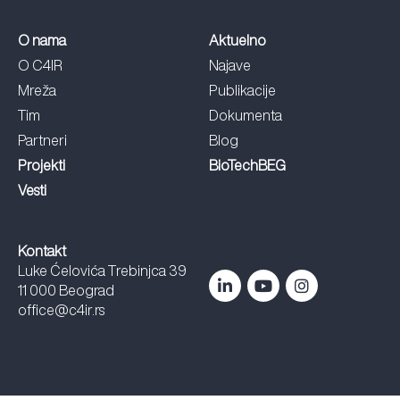
O nama
Aktuelno
O C4IR
Najave
Mreža
Publikacije
Tim
Dokumenta
Partneri
Blog
Projekti
BioTechBEG
Vesti
Kontakt
Luke Ćelovića Trebinjca 39
11 000 Beograd
office@c4ir.rs