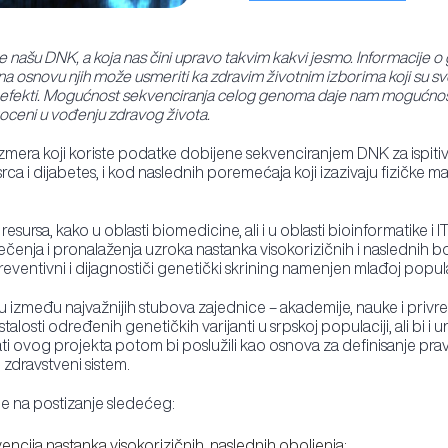
ine našu DNK, a koja nas čini upravo takvim kakvi jesmo. Informacije
a osnovu njih može usmeriti ka zdravim životnim izborima koji su svo
ualni efekti. Mogućnost sekvenciranja celog genoma daje nam mogućno
oceni u vođenju zdravog života.
azmera koji koriste podatke dobijene sekvenciranjem DNK za ispitiv
srca i dijabetes, i kod naslednih poremećaja koji izazivaju fizičke ma
rsa, kako u oblasti biomedicine, ali i u oblasti bioinformatike i IT
lečenja i pronalaženja uzroka nastanka visokorizičnih i naslednih bo
reventivni i dijagnostiči genetički skrining namenjen mlađoj popul
 između najvažnijih stubova zajednice – akademije, nauke i privred
alosti određenih genetičkih varijanti u srpskoj populaciji, ali bi i 
ati ovog projekta potom bi poslužili kao osnova za definisanje prav
 zdravstveni sistem.
e na postizanje sledećeg:
ncija nastanka visokorizičnih, naslednih oboljenja;