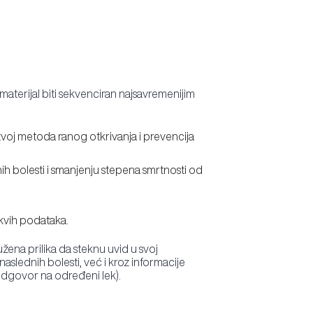
materijal biti sekvenciran najsavremenijim
azvoj metoda ranog otkrivanja i prevencija
ih bolesti i smanjenju stepena smrtnosti od
akvih podataka.
ena prilika da steknu uvid u svoj
aslednih bolesti, već i kroz informacije
 odgovor na određeni lek).