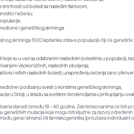
 smrtnosti od bolesti sa nasledim faktorom;
ostici i lečenju;
opulacije;
 medicine i genetičkog skrininga.
nog skrininga 1000 ispitanika zdrave populacije čiji će genetički 
nti koje su u vezi sa odabranim naslednim bolestima u populaciji, r
rivanjem visokorizičnih, naslednih oboljenja;
ora i retkih naslednih bolesti, unapređenju lečenja rano otkriven
 medicine i podizanju svesti o koristima genetičkog skrininga,
ije u Srbiji, u skladu sa svetskim tendencijama u prikupljanju ov
ma starosti između 18 – 40 godina. Zainteresovanima će biti pruž
u genetičkih mutacija koje mogu biti ključne za razvoj određenih n
eđu gena i ishrane) i/ili farmakogenetika (proučava individualni