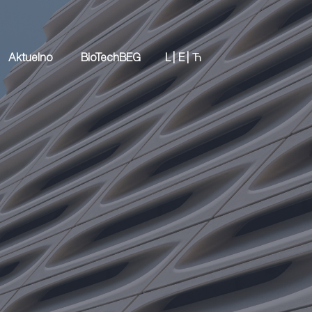
Aktuelno
BioTechBEG
L |
E |
Ћ