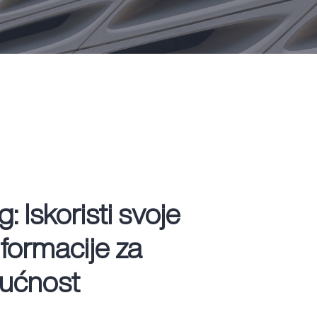
: Iskoristi svoje
nformacije za
dućnost