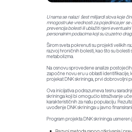
U nama se nalazi šest milijardi slova koje č
mnogostruke vrednosti za pojedinca jer se n
prevencija bolesti ili ublažiti njeni event
personalnim podacima koji su izuzetno drag
Širom sveta pokrenuti su projekti velikih r
razvoj hroničnih bolesti, kao što su bolesti 
metabolizma.
Na osnovu sprovedene analize postojećih resu
započne novu eru u oblasti identifikacije, 
projekat DNK skrininga, prvi dobrovoljni p
Ova inicijativa podrazumeva tesnu saradnju
skrininga koji bi omogućio istraživanje učest
karakterističnih za našu populaciju. Rezult
uvođenje DNK skrininga u javno finansirani
Program projekta DNK skrininga usmeren j
Razvoj metoda ranog otkrivanja i preve