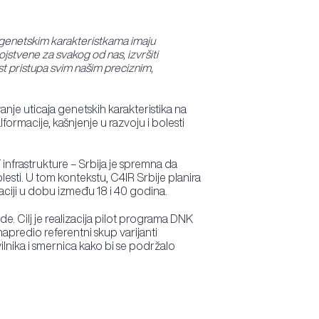
 o genetskim karakteristkama imaju
jstvene za svakog od nas, izvršiti
st pristupa svim našim preciznim,
anje uticaja genetskih karakteristika na
lformacije, kašnjenje u razvoju i bolesti
 infrastrukture – Srbija je spremna da
lesti. U tom kontekstu, C4IR Srbije planira
aciji u dobu između 18 i 40 godina.
e. Cilj je realizacija pilot programa DNK
unapredio referentni skup varijanti
ilnika i smernica kako bi se podržalo