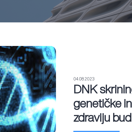
04.08.2023
DNK skrining
genetičke i
zdraviju bu