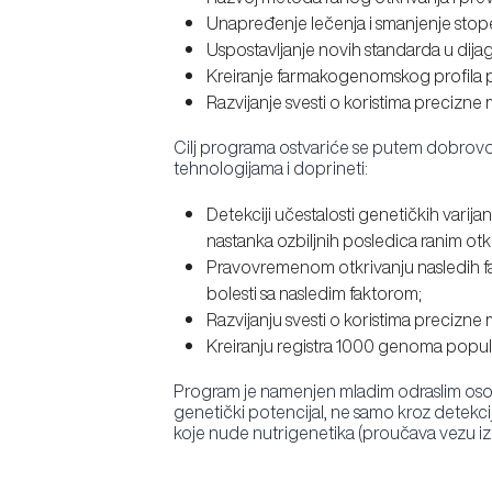
Unapređenje lečenja i smanjenje stope
Uspostavljanje novih standarda u dijagn
Kreiranje farmakogenomskog profila p
Razvijanje svesti o koristima precizne
Cilj programa ostvariće se putem dobrovolj
tehnologijama i doprineti:
Detekciji učestalosti genetičkih varija
nastanka ozbiljnih posledica ranim otk
Pravovremenom otkrivanju nasledih fakt
bolesti sa nasledim faktorom;
Razvijanju svesti o koristima precizne
Kreiranju registra 1000 genoma populac
Program je namenjen mladim odraslim osoba
genetički potencijal, ne samo kroz detekcij
koje nude nutrigenetika (proučava vezu izm