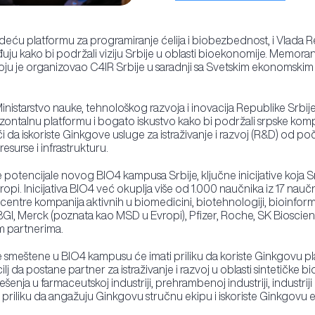
deću platformu za programiranje ćelija i biobezbednost, i Vlada
ju kako bi podržali viziju Srbije u oblasti bioekonomije. Memo
 koju je organizovao C4IR Srbije u saradnji sa Svetskim ekonomsk
inistarstvo nauke, tehnološkog razvoja i inovacija Republike Srbij
izontalnu platformu i bogato iskustvo kako bi podržali srpske komp
 da iskoriste Ginkgove usluge za istraživanje i razvoj (R&D) od po
esurse i infrastrukturu.
 potencijale novog BIO4 kampusa Srbije, ključne inicijative koja S
. Inicijativa BIO4 već okuplja više od 1.000 naučnika iz 17 naučni
entre kompanija aktivnih u biomedicini, biotehnologiji, bioinforma
BGI, Merck (poznata kao MSD u Evropi), Pfizer, Roche, SK Bioscien
im partnerima.
 smeštene u BIO4 kampusu će imati priliku da koriste Ginkgovu pla
ilj da postane partner za istraživanje i razvoj u oblasti sintetičke
enja u farmaceutskoj industriji, prehrambenoj industriji, industriji
riliku da angažuju Ginkgovu stručnu ekipu i iskoriste Ginkgovu ek