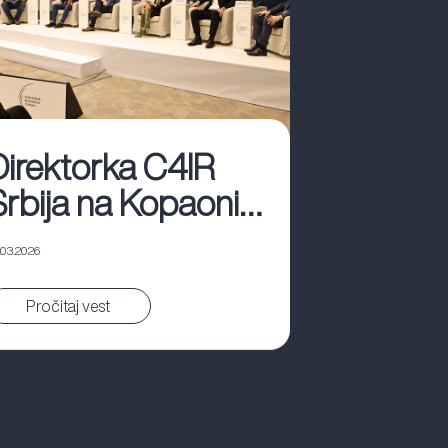
Direktorka C4IR
Srbija na Kopaonik
biznis forumu
.03.2026
Pročitaj vest