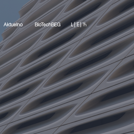
Aktuelno
BioTechBEG
L |
E |
Ћ