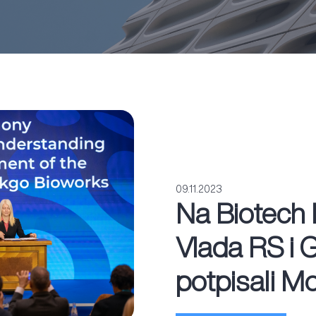
09.11.2023
Na Biotech
Vlada RS i 
potpisali M