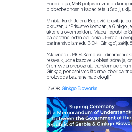
Pored toga, МоR potpisan između kompanije 
biobezbednosnih kapaciteta u Srbiji, uklj
Ministarka dr Jelena Begović, izjavila je 
okruženju. “Prisustvo kompanije Ginkgo, je
aktere u ovom sektoru. Vlada Republike Srb
da postane jedan od lidera u Evropi u ovoj
partnerstvo između BIO4 i Ginkgo”, zaključi
“Aktivnosti u BIO4 Kampusu i dinamični eko
rešava ključne izazove u oblasti zdravlja, d
širom sveta prepoznaju transformacionu mo
Ginkgo, ponosni smo što smo izbor partnera
proizvode bazirane na biologiji.”
IZVOR:
Ginkgo Bioworks