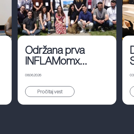
Održana prva
INFLAMomx
radionica u
08.06.2026
03
Beogradu
Pročitaj vest