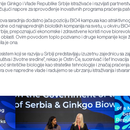
Ginkgo i Vlade Republike Srbije istraživaće i razvijati partners
učujući napore za sprovođenje inovativnih programa praćenja pato
da ova saradnja dodatno jača poziciju BIO4 kampusa kao atraktivnog
dne od najnaprednijih bioloških kompanija na svetu, u okviru BIO4
ije, prepoznajući ekonomske i zdravstvene koristi nove biorevoluc
 oblasti. Ovim povodom toplo pozivamo i druge kompanije koje žele 
la je ona.
sistem koji se razvija u Srbiji predstavljaju izuzetnu zajednicu s
ruštva i životne sredine”, rekao je Ostin Če, suosnivač i šef Inovacij
ć sintetičke biologije kao strateške tehnologije i značaj praćenj
 ove napredne vlade i radujemo se ubrzanju istraživanja i stvara