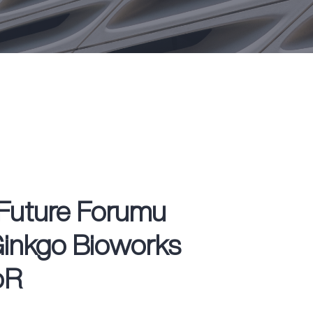
 Future Forumu
Ginkgo Bioworks
oR