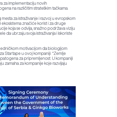
tva za implementaciju novih
gena na različitim strateškim tačkama.
 mesta za istraživanje i razvoj u evropskom
 ekosistema značiće korist i za druge
ije koja se odvija, snažno podržava viziju
da ubrzaju svoja istraživanja i iskoriste
a zajedničkom motivacijom da biologijom
a za Startape u ovoj kompaniji. “Zemlje
a patogena za pripremljenost. U kompaniji
nju zamaha za kompanije koje razvijaju