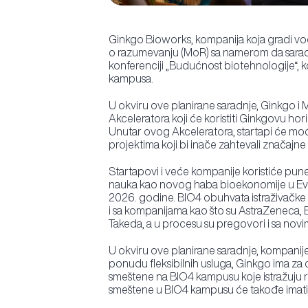
Ginkgo Bioworks, kompanija koja gradi vo
o razumevanju (MoR) sa namerom da sarađu
konferenciji „Budućnost biotehnologije“,
kampusa.
U okviru ove planirane saradnje, Ginkgo i M
Akceleratora koji će koristiti Ginkgovu hor
Unutar ovog Akceleratora, startapi će moći
projektima koji bi inače zahtevali značajne r
Startapovi i veće kompanije koristiće pune
nauka kao novog haba bioekonomije u Evropi
2026. godine. BIO4 obuhvata istraživačke c
i sa kompanijama kao što su AstraZeneca, 
Takeda, a u procesu su pregovori i sa nov
U okviru ove planirane saradnje, kompanije
ponudu fleksibilnih usluga, Ginkgo ima za c
smeštene na BIO4 kampusu koje istražuju reš
smeštene u BIO4 kampusu će takođe imati p