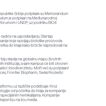
 Republike Srbije potpisale su Memorandum
randum je potpisan na Međunarodnoj
im forumom i UNDP, uz podršku BIO4
e radiće na uspostavljanju Startap
anije koje razvijaju biološke proizvode.
četka do kraja kako bi brže napredovali na
rbiju stavlja na globalnu mapu životnih
h institucija, a sam kampus će biti otvoren
tici i biodiverzitetu. MoR već su potpisani
ces, Frontier Biopharm, Swiss Rockets i
tformu uz različite podsticaje. Kroz
 biologije od početka do kraja za kompanije
 i specijalnim hemikalijama. Kompanije
spertizu na licu mesta.