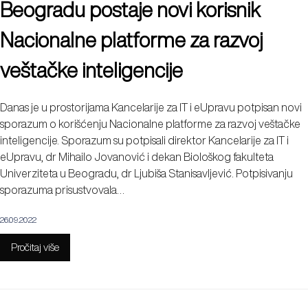
Beogradu postaje novi korisnik
Nacionalne platforme za razvoj
veštačke inteligencije
Danas je u prostorijama Kancelarije za IT i eUpravu potpisan novi
sporazum o korišćenju Nacionalne platforme za razvoj veštačke
inteligencije. Sporazum su potpisali direktor Kancelarije za IT i
eUpravu, dr Mihailo Jovanović i dekan Biološkog fakulteta
Univerziteta u Beogradu, dr Ljubiša Stanisavljević. Potpisivanju
sporazuma prisustvovala…
26.09.2022
Pročitaj više