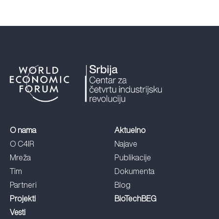
O nama
Aktuelno
O C4IR
Najave
Mreža
Publikacije
Tim
Dokumenta
Partneri
Blog
Projekti
BioTechBEG
Vesti