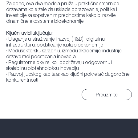
Zajedno, ova dva modela pružaju praktične smernice
državama koje žele da usklade obrazovanje, politike i
investicije sa sopstvenim prednostima kako bi razvile
dinamične ekosisteme bioekonomije.
Ključni uvidi uključuju:
• Ulaganje u istraživanje i razvoj (R&D) i digitalnu
infrastrukturu: podsticanje rasta bioekonomije
• Međusektorsku saradnju: između akademije, industrije i
države radi podsticanja inovacija
• Regulatorne okvire: koji podržavaju odgovornu i
skalabilnu biotehnološku inovaciju
• Razvoj ljudskog kapitala: kao ključni pokretač dugoročne
konkurentnosti
Preuzmite