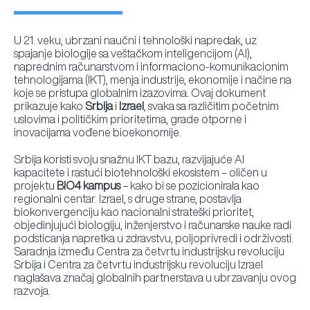
U 21. veku, ubrzani naučni i tehnološki napredak, uz
spajanje biologije sa veštačkom inteligencijom (AI),
naprednim računarstvom i informaciono-komunikacionim
tehnologijama (IKT), menja industrije, ekonomije i načine na
koje se pristupa globalnim izazovima. Ovaj dokument
prikazuje kako
Srbija
i
Izrael
, svaka sa različitim početnim
uslovima i političkim prioritetima, grade otporne i
inovacijama vođene bioekonomije.
Srbija koristi svoju snažnu IKT bazu, razvijajuće AI
kapacitete i rastući biotehnološki ekosistem – oličen u
projektu
BIO4 kampus
– kako bi se pozicionirala kao
regionalni centar. Izrael, s druge strane, postavlja
biokonvergenciju kao nacionalni strateški prioritet,
objedinjujući biologiju, inženjerstvo i računarske nauke radi
podsticanja napretka u zdravstvu, poljoprivredi i održivosti.
Saradnja između Centra za četvrtu industrijsku revoluciju
Srbija i Centra za četvrtu industrijsku revoluciju Izrael
naglašava značaj globalnih partnerstava u ubrzavanju ovog
razvoja.