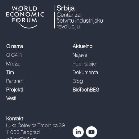
O nama
Aktuelno
O C4IR
Najave
Mreža
Publikacije
Tim
Dokumenta
Partneri
Blog
Projekti
BioTechBEG
Vesti
Kontakt
Luke Ćelovića Trebinjca 39
11 000 Beograd