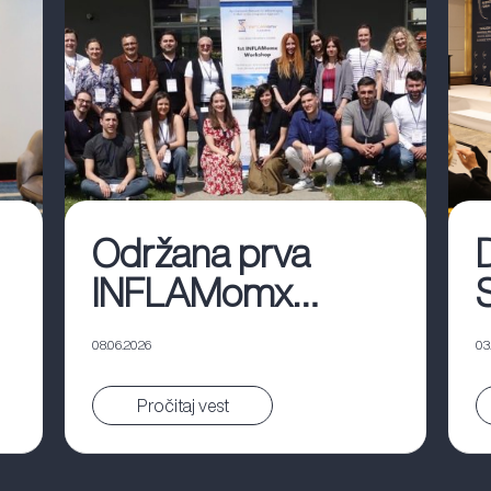
Održana prva
INFLAMomx
radionica u
08.06.2026
03
Beogradu
Pročitaj vest