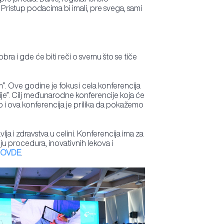
Pristup podacima bi imali, pre svega, sami
tobra i gde će biti reči o svemu što se tiče
. Ove godine je fokus i cela konferencija
gije”. Cilj međunarodne konferencije koja će
 i ova konferencija je prilika da pokažemo
lja i zdravstva u celini. Konferencija ima za
u procedura, inovativnih lekova i
OVDE
.