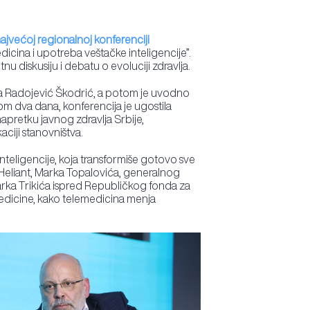
ajvećoj regionalnoj konferenciji
icina i upotreba veštačke inteligencije”.
u diskusiju i debatu o evoluciji zdravlja.
ja Radojević Škodrić, a potom je uvodno
m dva dana, konferencija je ugostila
napretku javnog zdravlja Srbije,
ciji stanovništva.
inteligencije, koja transformiše gotovo sve
i Heliant, Marka Topalovića, generalnog
arka Trikića ispred Republičkog fonda za
medicine, kako telemedicina menja