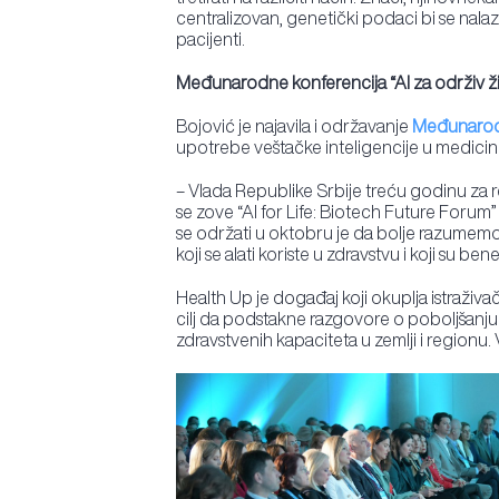
centralizovan, genetički podaci bi se nala
pacijenti.
Međunarodne konferencija “AI za održiv ž
Bojović je najavila i održavanje
Međunarodne
upotrebe veštačke inteligencije u medicini
– Vlada Republike Srbije treću godinu za 
se zove “AI for Life: Biotech Future Forum”
se održati u oktobru je da bolje razumemo
koji se alati koriste u zdravstvu i koji su benefit
Health Up je događaj koji okuplja istraživače
cilj da podstakne razgovore o poboljšanju 
zdravstvenih kapaciteta u zemlji i regionu