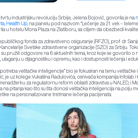
tvrtu industrijsku revoluciju Srbije, Jelena Bojović, govorila je na
n
ta, Health Up
, na panelu pod nazivom “Lečenje za 21. vek – telemed
la u hotelu Mona Plaza na Zlatiboru, sa ciljem da obezbedi kvalitetn
Republičkog fonda za zdravstveno osiguranje (RFZO), prof. dr San
ancelarije Svetske zdravstvene organizacije (SZO) za Srbiju. Toko
ji su pružili odgovore na 6 aktuelnih tema, kroz koje se govorilo o 
laganju u dijagnostiku i opremu, kao i dostupnosti lečenja i eduka
upotreba veštačke inteligencije” bio je fokusiran na temu veštačke 
vić, je uz kolege Vukašina Radulovića, osnivača kompanija Infolab 
, menadžerku za regulatornu reform oblasti zdravstva u NALED, i M
na pitanja kao što su šta donosi veštačka inteligencija na polju 
netike na personalizovane tretmane lečenja pacijenata.