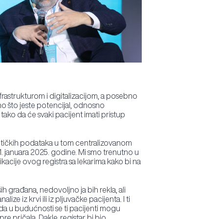
infrastrukturom i digitalizacijom, a posebno
no što jeste potencijal, odnosno
ako da će svaki pacijent imati pristup
enetičkih podataka u tom centralizovanom
1. januara 2025. godine. Mi smo trenutno u
cije ovog registra sa lekarima kako bi na
h građana, nedovoljno ja bih rekla, ali
e iz krvi ili iz pljuvačke pacijenta. I ti
, da u budućnosti se ti pacijenti mogu
pre pričala. Dakle, registar bi bio