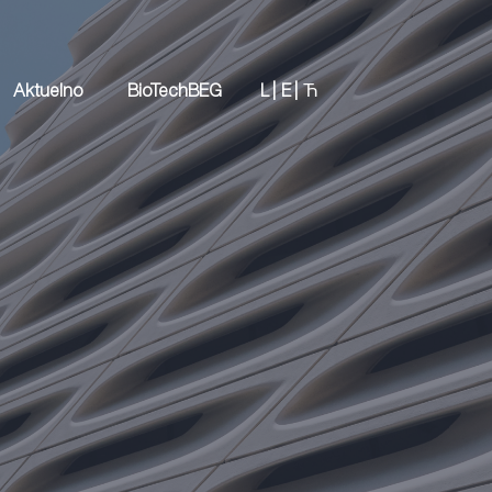
Aktuelno
BioTechBEG
L |
E |
Ћ