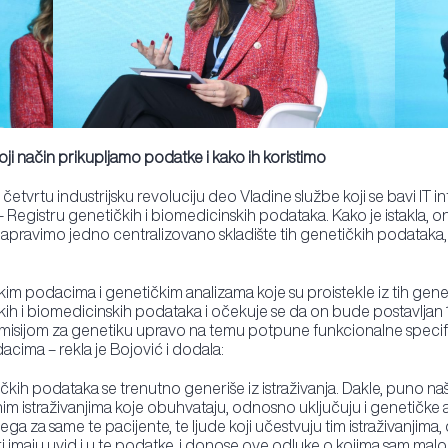
koji način prikupljamo podatke i kako ih koristimo
 četvrtu industrijsku revoluciju deo Vladine službe koji se bavi IT 
– Registru genetičkih i biomedicinskih podataka. Kako je istakla, o
ravimo jedno centralizovano skladište tih genetičkih podataka, t
čkim podacima i genetičkim analizama koje su proistekle iz tih g
čkih i biomedicinskih podataka i očekuje se da on bude postavljan 
isijom za genetiku upravo na temu potpune funkcionalne specifika
acima – rekla je Bojović i dodala:
čkih podataka se trenutno generiše iz istraživanja. Dakle, puno naši
im istraživanjima koje obuhvataju, odnosno uključuju i genetičke analiz
ega za same te pacijente, te ljude koji učestvuju tim istraživanjima
lekari imaju uvid i u te podatke, i donose ove odluke o kojima sam malo