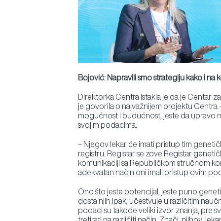
Bojović: Napravili smo strategiju kako i na 
Direktorka Centra istakla je da je Centar za
je govorila o najvažnijem projektu Centra 
mogućnost i budućnost, jeste da upravo nap
svojim podacima.
– Njegov lekar će imati pristup tim geneti
registru. Registar se zove Registar geneti
komunikaciji sa Republičkom stručnom kom
adekvatan način oni imali pristup ovim pod
Ono što jeste potencijal, jeste puno geneti
dosta njih ipak, učestvuje u različitim naučn
podaci su takođe veliki izvor znanja, pre sv
tretirati na različiti način. Znači, njihovi 