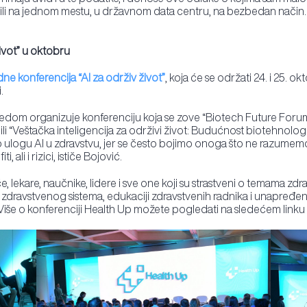
zili na jednom mestu, u državnom data centru, na bezbedan način. 
ivot” u oktobru
 konferencija “AI za održiv život”
, koja će se održati 24. i 25. ok
.
redom organizuje konferenciju koja se zove “Biotech Future Forum”
 ili “Veštačka inteligencija za održivi život: Budućnost biotehnolo
 ulogu AI u zdravstvu, jer se često bojimo onoga što ne razumemo
i, ali i rizici, ističe Bojović.
, lekare, naučnike, lidere i sve one koji su strastveni o temama zdrav
zdravstvenog sistema, edukaciji zdravstvenih radnika i unapređenj
. Više o konferenciji Health Up možete pogledati na sledećem linku