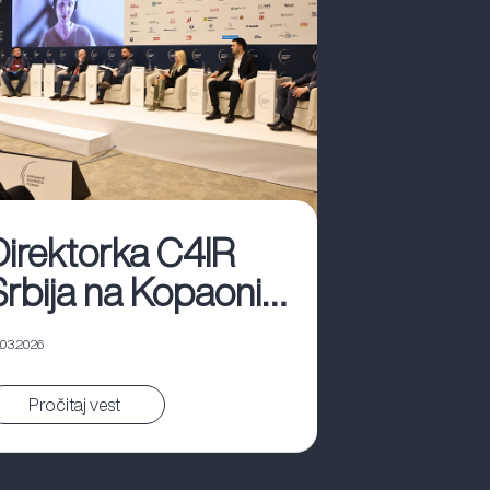
Direktorka C4IR
Srbija na Kopaonik
biznis forumu
.03.2026
Pročitaj vest