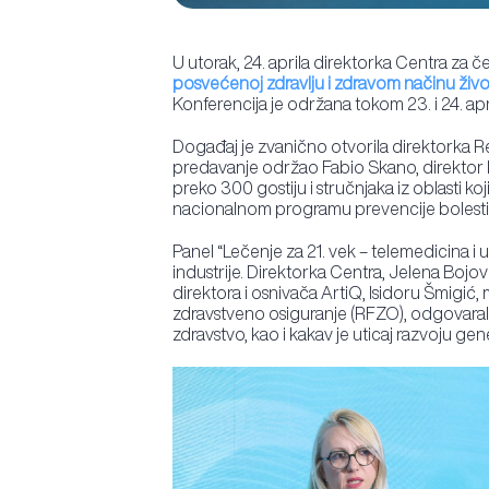
U utorak, 24. aprila direktorka Centra za če
posvećenoj zdravlju i zdravom načinu živo
Konferencija je održana tokom 23. i 24. apri
Događaj je zvanično otvorila direktorka 
predavanje održao Fabio Skano, direktor K
preko 300 gostiju i stručnjaka iz oblasti ko
nacionalnom programu prevencije bolesti, u
Panel “Lečenje za 21. vek – telemedicina i 
industrije. Direktorka Centra, Jelena Bojo
direktora i osnivača ArtiQ, Isidoru Šmigić
zdravstveno osiguranje (RFZO), odgovarala 
zdravstvo, kao i kakav je uticaj razvoju ge