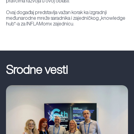
pravcima razvoja u ovoj oblasti.
Ovaj događaj predstavlja važan korak ka izgradnji
međunarodne mreže saradnika i zajedničkog „knowledge
hub“-a za INFLAMomx zajednicu.
Srodne vesti