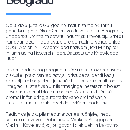
Beogradu
Od 3. do 5. juna 2026. godine, Institut za molekularnu
genetiku i genetičko inženjerstvo Univerziteta u Beogradu,
uz podršku Centra za četvrtu industrijsku revoluciju Srbije i
Kancelarije za IT i eUpravu, bio je domaćin prve radionice
COST Action INFLAMomx, pod nazivom „Text Mining for
Inflammaging Research: Tools, Datasets, and Knowledge
Hub“.
Tokom trodnevnog programa, učesnici su kroz predavanja,
diskusije i praktičan rad razvijali pristupe za identifikaciju,
prikupljanje i organizaciju naučnih podataka o multi-omics
integraciji u istraživanju inflammaginga i nezaraznih bolesti.
Poseban akcenat bio je na primeni AI alata, uključujući
prompt inženjering, automatizovano pretraživanje
literature i rad sa lokalnim velikim jezičkim modelima.
Radionica je okupila međunarodne stručnjake, među
kojima su se izdvojili Robi Tacutu, Venkata Satagopam i
Vladimir Kovačević, koji su govorili o aktuelnim izazovima i