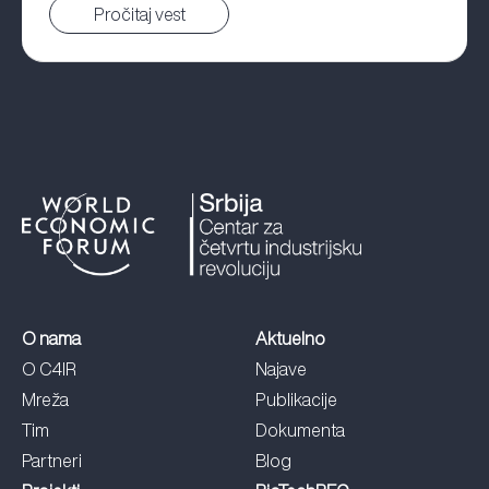
Future Forum 2025
Pročitaj vest
O nama
Aktuelno
O C4IR
Najave
Mreža
Publikacije
Tim
Dokumenta
Partneri
Blog