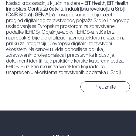
Nastao kroz saradnju ključnih aktera –
EIT Health
,
EIT Health
InnoStars
,
Centra za četvrtu industrijsku revoluciju u Srbiji
(C4IR Srbija)
i
GENIAL-a
– ovaj dokument daje sažet
pregled digitalnog zdravstvenog pejzaža Srbije i njegovog
usklađivanja sa Evropskim prostorom za zdravstvene
podatke (EHDS). Objašnjava okvir EHDS-a, ističe brz
napredak Srbije u digitalizaciji javnog sektora i ukazuje na
priliku za integraciju u evropski digitalni zdravstveni
ekosistem. Na osnovu uvida donosilaca odluka,
zdravstvenih profesionalaca i predstavnika industrije,
dokument identifikuje praktične korake ka spremnosti za
EHDS. Služi kao resurs za sve aktere koji rade na
unapređenju ekosistema zdravstvenih podataka u Srbiji.
Preuzmite