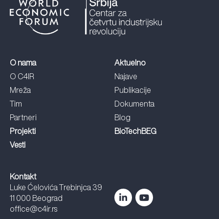
O nama
Aktuelno
O C4IR
Najave
Mreža
Publikacije
Tim
Dokumenta
Partneri
Blog
Projekti
BioTechBEG
Vesti
Kontakt
Luke Ćelovića Trebinjca 39
11 000 Beograd
office@c4ir.rs