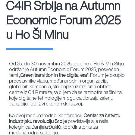
C4IR Srbija na Autumn
Economic Forum 2025
u Ho Ši Minu
Od 25. do 30. novembra 2025. godine u Ho Ši Min Sitiju
održan je Autumn Economic Forum 2025, posvećen
temi
„Green transition in the digital era“
. Forum je okupio
predstavnike vlada, međunarodnih organizacija,
globalnih kompanija, stručnjake iz različitih oblasti i
centre iz C4IR mreže, sa ciljem da se razmotre načini na
koje digitalne tehnologije mogu da ubrzaju zelenu
tranziciju i održivi ekonomski razvoj.
Na ovoj međunarodnoj konferenciji
Centar za četvrtu
industrijsku revoluciju Srbije
predstavljala je naša
koleginica
Danijela Đukić,
koordinatorka za
međunarodnu saradnju.