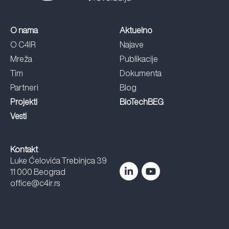
O nama
Aktuelno
O C4IR
Najave
Mreža
Publikacije
Tim
Dokumenta
Partneri
Blog
Projekti
BioTechBEG
Vesti
Kontakt
Luke Ćelovića Trebinjca 39
11 000 Beograd
office@c4ir.rs