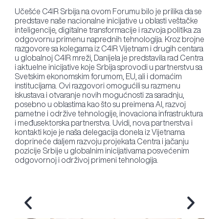
Učešće C4IR Srbija na ovom Forumu bilo je prilika da se
predstave naše nacionalne inicijative u oblasti veštačke
inteligencije, digitalne transformacije i razvoja politika za
odgovornu primenu naprednih tehnologija. Kroz brojne
razgovore sa kolegama iz C4IR Vijetnam i drugih centara
u globalnoj C4IR mreži, Danijela je predstavila rad Centra
i aktuelne inicijative koje Srbija sprovodi u partnerstvu sa
Svetskim ekonomskim forumom, EU, ali i domaćim
institucijama. Ovi razgovori omogućili su razmenu
iskustava i otvaranje novih mogućnosti za saradnju,
posebno u oblastima kao što su preimena AI, razvoj
pametne i održive tehnologije, inovaciona infrastruktura
i međusektorska partnerstva. Uvidi, nova partnerstva i
kontakti koje je naša delegacija donela iz Vijetnama
doprineće daljem razvoju projekata Centra i jačanju
pozicije Srbije u globalnim inicijativama posvećenim
odgovornoj i održivoj primeni tehnologija.