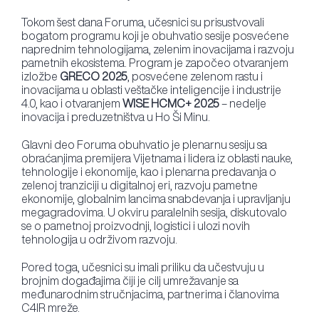
Tokom šest dana Foruma, učesnici su prisustvovali
bogatom programu koji je obuhvatio sesije posvećene
naprednim tehnologijama, zelenim inovacijama i razvoju
pametnih ekosistema. Program je započeo otvaranjem
izložbe
GRECO 2025
, posvećene zelenom rastu i
inovacijama u oblasti veštačke inteligencije i industrije
4.0, kao i otvaranjem
WISE HCMC+ 2025
– nedelje
inovacija i preduzetništva u Ho Ši Minu.
Glavni deo Foruma obuhvatio je plenarnu sesiju sa
obraćanjima premijera Vijetnama i lidera iz oblasti nauke,
tehnologije i ekonomije, kao i plenarna predavanja o
zelenoj tranziciji u digitalnoj eri, razvoju pametne
ekonomije, globalnim lancima snabdevanja i upravljanju
megagradovima. U okviru paralelnih sesija, diskutovalo
se o pametnoj proizvodnji, logistici i ulozi novih
tehnologija u održivom razvoju.
Pored toga, učesnici su imali priliku da učestvuju u
brojnim događajima čiji je cilj umrežavanje sa
međunarodnim stručnjacima, partnerima i članovima
C4IR mreže.