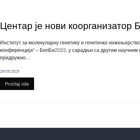
Центар је нови коорганизатор
Институт за молекуларну генетику и генетичко инжењерство
конференција“ – БелБи2023, у сарадњи са другим научним 
придружио…
29.03.2023
Pročitaj više