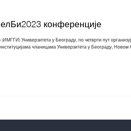
 БелБи2023 конференције
 (ИМГГИ) Универзитета у Београду, по четврти пут организ
институцијама чланицама Универзитета у Београду, Новом С