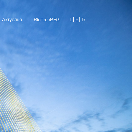
L |
E |
Актуелно
BioTechBEG
Ћ