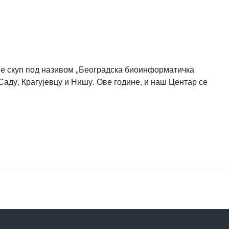
ује скуп под називом „Београдска биоинформатичка
аду, Крагујевцу и Нишу. Ове године, и наш Центар се