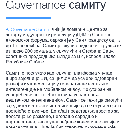
Governance самиту
AI Governance Summit
чији је домаћин Центар за
четврту индустријску револуцију (Ц4ИР) Светског
економског форума, одржан је у Сан Франциску од 13.
до 15. новембра. Самит је окупио лидере и стручњаке
из преко 200 земаља, укључујући и Стефана Баџу,
саветника председника Владе за ВИ, испред Владе
Републике Србије.
Самит је послужио као кључна платформа унутар
шире заједнице ВИ, са циљем да усмери одговорни
развој и имплементацију генеративне вештачке
интелигенције на глобалном нивоу. Фокусиран на
унапређење постојећих оквира управљања
вештачком интелигенцијом, Самит се тежи да омогући
заједници вештачке интелигенције да се окупи и ојача
постојеће структуре. Догађај представља простор за
подстицање размене, неговање сарадње и
партнерстава, као и унапређење колективне акције и
агенде утицаја. Циљ је био створити окружење које