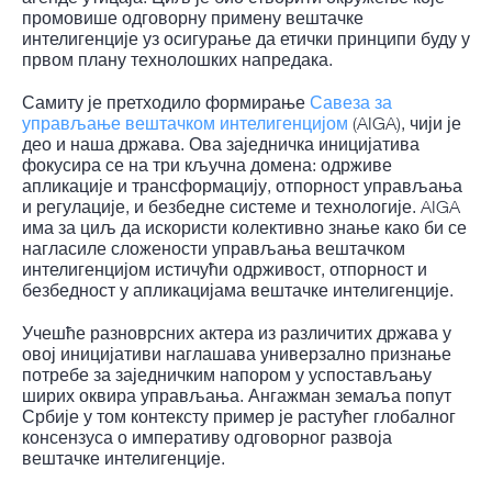
промовише одговорну примену вештачке
интелигенције уз осигурање да етички принципи буду у
првом плану технолошких напредака.
Самиту је претходило формирање
Савеза за
управљање вештачком интелигенцијом
(AIGA), чији је
део и наша држава. Ова заједничка иницијатива
фокусира се на три кључна домена: одрживе
апликације и трансформацију, отпорност управљања
и регулације, и безбедне системе и технологије. AIGA
има за циљ да искористи колективно знање како би се
нагласиле сложености управљања вештачком
интелигенцијом истичући одрживост, отпорност и
безбедност у апликацијама вештачке интелигенције.
Учешће разноврсних актера из различитих држава у
овој иницијативи наглашава универзално признање
потребе за заједничким напором у успостављању
ширих оквира управљања. Ангажман земаља попут
Србије у том контексту пример је растућег глобалног
консензуса о императиву одговорног развоја
вештачке интелигенције.