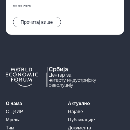
бизнис форуму
03.03.2026
Pročitaj vest
О нама
Актуелно
О Ц4ИР
Најаве
Мрежа
Публикације
Тим
Документа