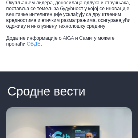
Окупљањем лидера, доносилаца одлука и стручњака,
поставља се темељ за будућност у којој се иновације
вештачке интелигенције усклађују са друштвеним
вредностима и етичким разматрањима, осигуравајући
одрживу и инклузивну технолошку средину.
Додатне информације о AIGA и Самиту можете
пронаћи
ОВДЕ
.