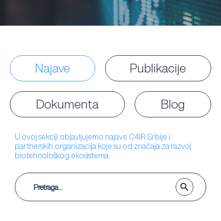
Najave
Publikacije
Dokumenta
Blog
U ovoj sekciji objavljujemo najave C4IR Srbije i
partnerskih organizacija koje su od značaja za razvoj
biotehnološkog ekosistema.
Search Button
Search
for: