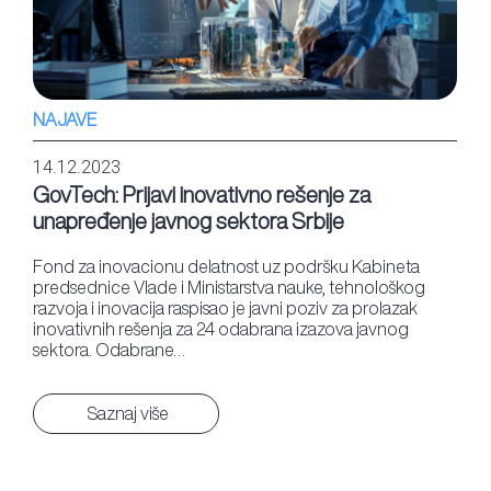
NAJAVE
14.12.2023
GovTech: Prijavi inovativno rešenje za
unapređenje javnog sektora Srbije
Fond za inovacionu delatnost uz podršku Kabineta
predsednice Vlade i Ministarstva nauke, tehnološkog
razvoja i inovacija raspisao je javni poziv za prolazak
inovativnih rešenja za 24 odabrana izazova javnog
sektora. Odabrane…
Saznaj više