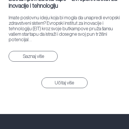
inovacije i tehnologiju
Imate poslovnu ideju koja bi mogla da unapredi evropski
zdravstveni sistem? Evropski institut za inovacije i
tehnologiju (EIT) kroz svoje butkampove pruža šansu
vašem startapu da istraži i dosegne svoj pun tržišni
potencijal…
Saznaj više
Učitaj više