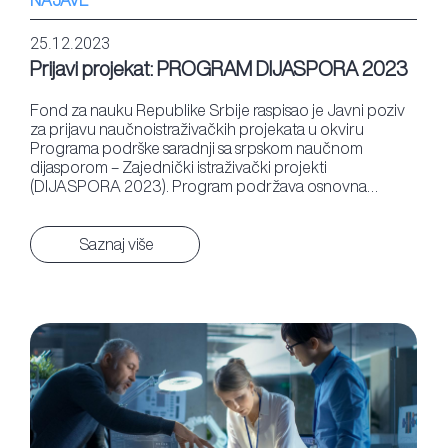
NAJAVE
25.12.2023
Prijavi projekat: PROGRAM DIJASPORA 2023
Fond za nauku Republike Srbije raspisao je Javni poziv
za prijavu naučnoistraživačkih projekata u okviru
Programa podrške saradnji sa srpskom naučnom
dijasporom – Zajednički istraživački projekti
(DIJASPORA 2023). Program podržava osnovna…
Saznaj više