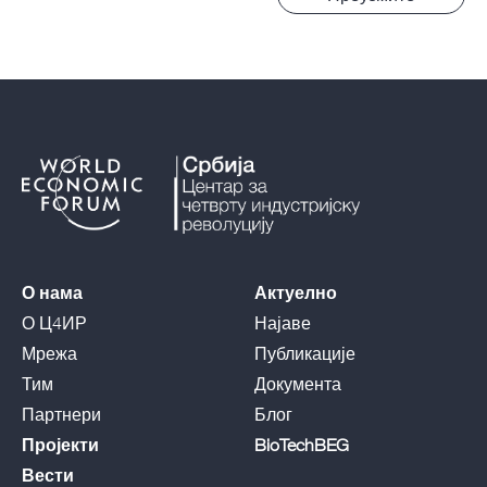
О нама
Актуелно
О Ц4ИР
Најаве
Мрежа
Публикације
Тим
Документа
Партнери
Блог
Пројекти
BioTechBEG
Вести