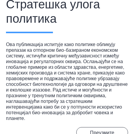
Стратешка улога
политика
Ова публикација испитује како политике обликују
прелазак ка отпорном био-базираном економском
систему, истичући критичну међузависност између
иновација и регулаторних оквира. Ослањајући се на
глобалне примере из области здравства, енергетике,
хемијских производа и система хране, приказује како
правовремене и подржавајуће политике убрзавају
способност биотехнологије да одговори на друштвене
и еколошке изазове. Рад истиче и могућности и
празнине у тренутним политичким оквирима,
наглашавајући потребу за стратешким
интервенцијама како би се у потпуности искористио
потенцијал био-иновација за добробит човека и
планете.
Преузмите