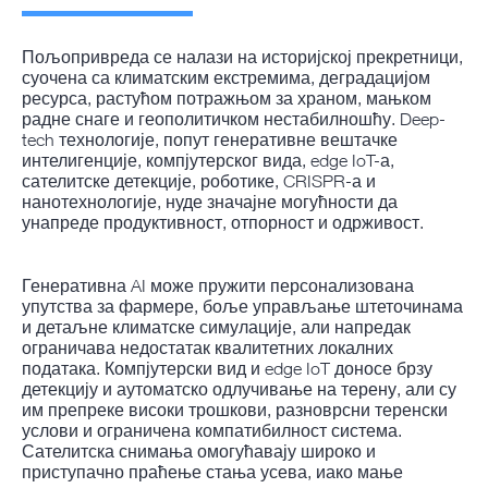
Пољопривреда се налази на историјској прекретници,
суочена са климатским екстремима, деградацијом
ресурса, растућом потражњом за храном, мањком
радне снаге и геополитичком нестабилношћу. Deep-
tech технологије, попут генеративне вештачке
интелигенције, компјутерског вида, edge IoT-а,
сателитске детекције, роботике, CRISPR-а и
нанотехнологије, нуде значајне могућности да
унапреде продуктивност, отпорност и одрживост.
Генеративна AI може пружити персонализована
упутства за фармере, боље управљање штеточинама
и детаљне климатске симулације, али напредак
ограничава недостатак квалитетних локалних
података. Компјутерски вид и edge IoT доносе брзу
детекцију и аутоматско одлучивање на терену, али су
им препреке високи трошкови, разноврсни теренски
услови и ограничена компатибилност система.
Сателитска снимања омогућавају широко и
приступачно праћење стања усева, иако мање