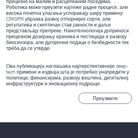
прецизно на малим и расцепканим поседима.
Роботика може преузети најтеже радне процесе, али
висока почетна улагања успоравају ширу примену.
CRISPR убрзава развој отпорнијих сорти, али
регулатива и скептичан став јавности и даље
представљају препреке. Нанотехнологија доприноси
прецизном дозирању хранива и пестицида и развоју
биосензора, али дугорочни подаци о безбедности тек
треба да се утврде.
Ова публикација наглашава најперспективније deep-
tech примене и издваја шта је потребно унапредити у
политици, финансијама, развоју вештина, дигиталној
инфраструктури и иновационој подршци.
Преузмите