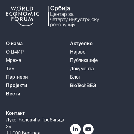
О нама
Актуелно
О Ц4ИР
Најаве
Мрежа
Публикације
Тим
Документа
Партнери
Блог
Пројекти
BioTechBEG
Вести
Контакт
Луке Ћеловића Требињца
39
11 000 Београд